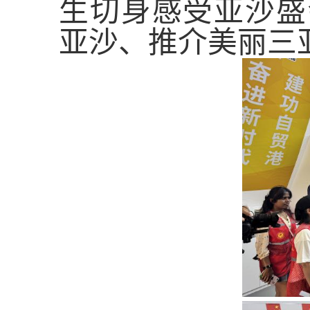
生切身感受亚沙盛
亚沙、推介美丽三