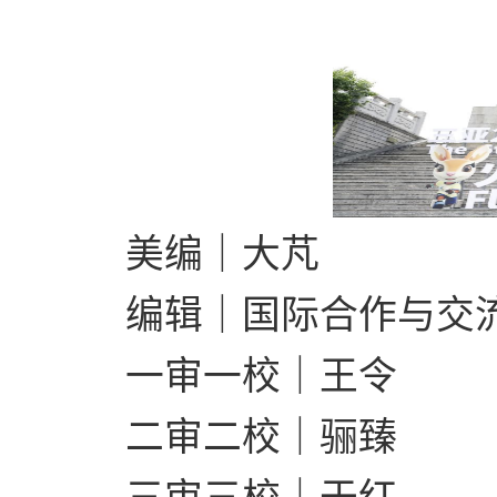
美编｜
大芃
编辑
｜
国际合作与交
一审一校
｜
王令
二审二校
｜
骊臻