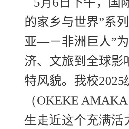
5
月
6
日
下午
，
国
的家乡与世界”系
亚—－非洲巨人
”为
济、文旅到全球影
特风貌。我校
2025
（
OKEKE AMAKA
生走近这个充满活