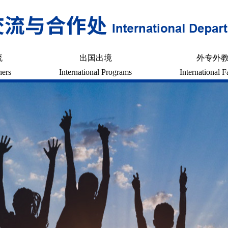
流
出国出境
外专外
ners
International Programs
International F